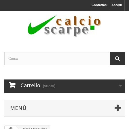
Contattaci
Accedi
Carrello
(vuoto)
MENÙ