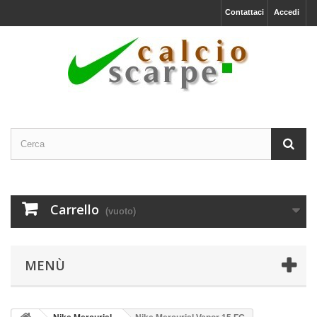
Contattaci
Accedi
Carrello
(vuoto)
MENÙ